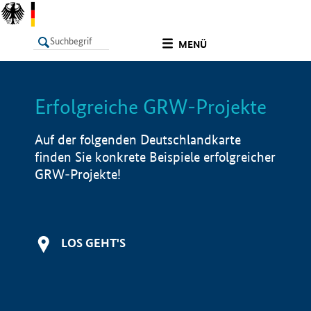
undefined
MENÜ
Erfolgreiche GRW-Projekte
LISTE
Filter
Info
Auf der folgenden Deutschlandkarte
finden Sie konkrete Beispiele erfolgreicher
GRW-Projekte!
LOS GEHT'S