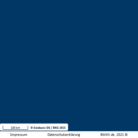
100 km
© Geobasis-DE / BKG 2015
Impressum
Datenschutzerklärung
BMWi.de, 2021 ©