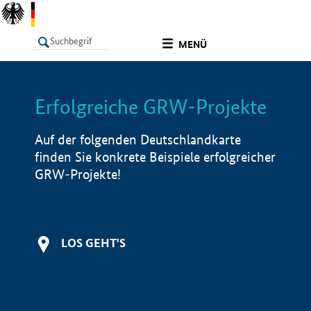
undefined
MENÜ
Erfolgreiche GRW-Projekte
LISTE
Filter
Info
Auf der folgenden Deutschlandkarte
finden Sie konkrete Beispiele erfolgreicher
GRW-Projekte!
LOS GEHT'S