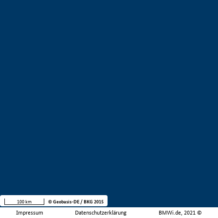
100 km
© Geobasis-DE / BKG 2015
Impressum
Datenschutzerklärung
BMWi.de, 2021 ©