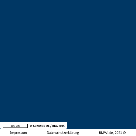
100 km
© Geobasis-DE / BKG 2015
Impressum
Datenschutzerklärung
BMWi.de, 2021 ©