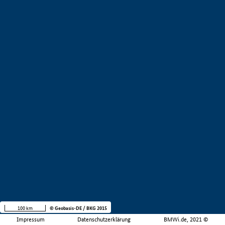
100 km
© Geobasis-DE / BKG 2015
Impressum
Datenschutzerklärung
BMWi.de, 2021 ©