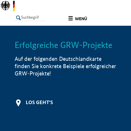
undefined
MENÜ
Erfolgreiche GRW-Projekte
LISTE
Filter
Info
Auf der folgenden Deutschlandkarte
finden Sie konkrete Beispiele erfolgreicher
GRW-Projekte!
LOS GEHT'S