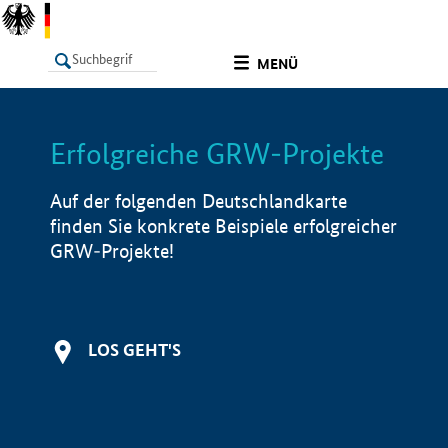
undefined
MENÜ
Erfolgreiche GRW-Projekte
LISTE
Filter
Info
Auf der folgenden Deutschlandkarte
finden Sie konkrete Beispiele erfolgreicher
GRW-Projekte!
LOS GEHT'S