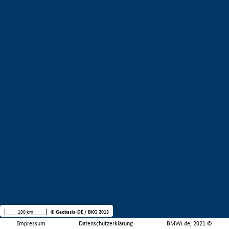
100 km
© Geobasis-DE / BKG 2015
Impressum
Datenschutzerklärung
BMWi.de, 2021 ©