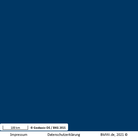
100 km
© Geobasis-DE / BKG 2015
Impressum
Datenschutzerklärung
BMWi.de, 2021 ©