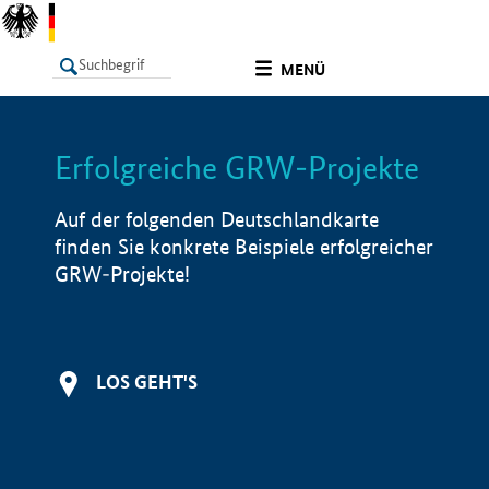
undefined
MENÜ
Erfolgreiche GRW-Projekte
LISTE
Filter
Info
Auf der folgenden Deutschlandkarte
finden Sie konkrete Beispiele erfolgreicher
GRW-Projekte!
LOS GEHT'S