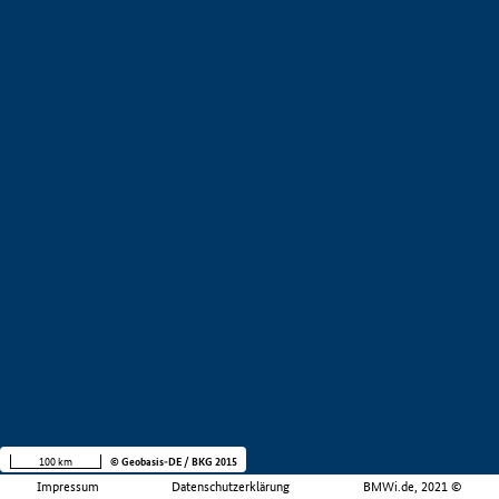
100 km
© Geobasis-DE / BKG 2015
Impressum
Datenschutzerklärung
BMWi.de, 2021 ©