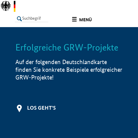
undefined
MENÜ
Erfolgreiche GRW-Projekte
LISTE
Filter
Info
Auf der folgenden Deutschlandkarte
finden Sie konkrete Beispiele erfolgreicher
GRW-Projekte!
LOS GEHT'S