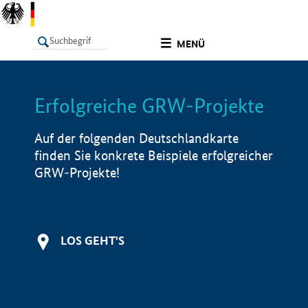
undefined
MENÜ
Erfolgreiche GRW-Projekte
LISTE
Filter
Info
Auf der folgenden Deutschlandkarte
finden Sie konkrete Beispiele erfolgreicher
GRW-Projekte!
LOS GEHT'S