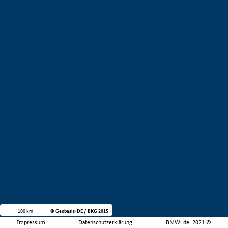
100 km
© Geobasis-DE / BKG 2015
Impressum
Datenschutzerklärung
BMWi.de, 2021 ©