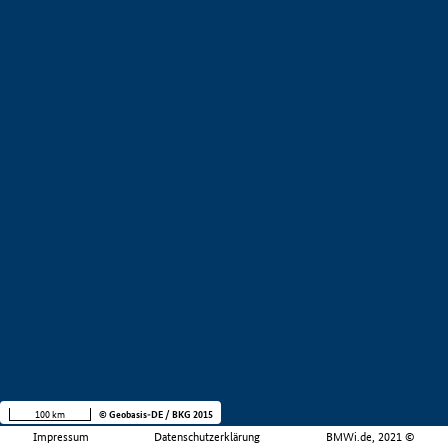
100 km
© Geobasis-DE / BKG 2015
Impressum
Datenschutzerklärung
BMWi.de, 2021 ©