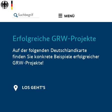
undefined
MENÜ
Erfolgreiche GRW-Projekte
LISTE
Filter
Info
Auf der folgenden Deutschlandkarte
finden Sie konkrete Beispiele erfolgreicher
GRW-Projekte!
LOS GEHT'S