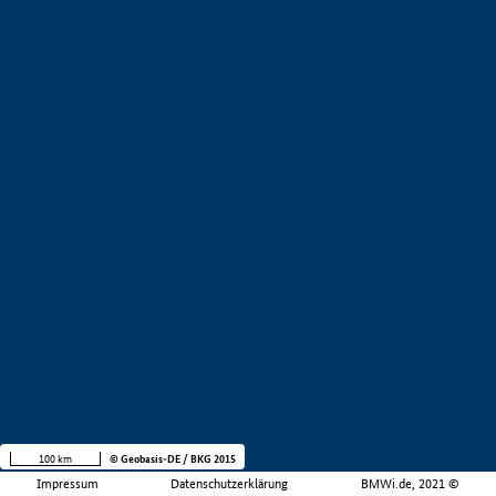
100 km
© Geobasis-DE / BKG 2015
Impressum
Datenschutzerklärung
BMWi.de, 2021 ©