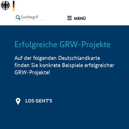
undefined
MENÜ
Erfolgreiche GRW-Projekte
LISTE
Filter
Info
Auf der folgenden Deutschlandkarte
finden Sie konkrete Beispiele erfolgreicher
GRW-Projekte!
LOS GEHT'S