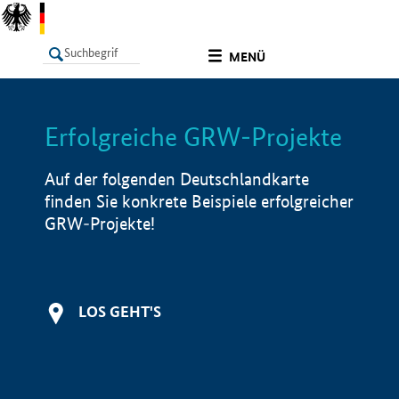
undefined
MENÜ
Erfolgreiche GRW-Projekte
LISTE
Filter
Info
Auf der folgenden Deutschlandkarte
finden Sie konkrete Beispiele erfolgreicher
GRW-Projekte!
LOS GEHT'S