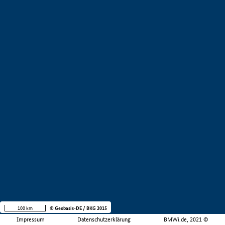
100 km
© Geobasis-DE / BKG 2015
Impressum
Datenschutzerklärung
BMWi.de, 2021 ©