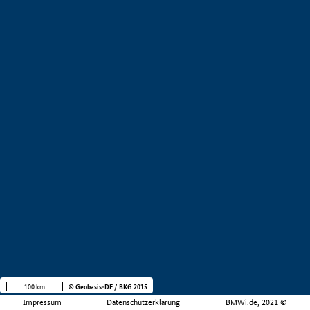
100 km
© Geobasis-DE / BKG 2015
Impressum
Datenschutzerklärung
BMWi.de, 2021 ©