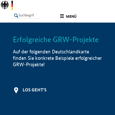
undefined
MENÜ
Erfolgreiche GRW-Projekte
LISTE
Filter
Info
Auf der folgenden Deutschlandkarte
finden Sie konkrete Beispiele erfolgreicher
GRW-Projekte!
LOS GEHT'S