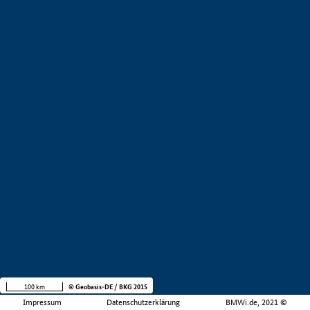
100 km
© Geobasis-DE / BKG 2015
Impressum
Datenschutzerklärung
BMWi.de, 2021 ©