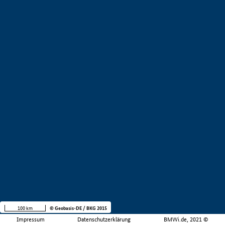
100 km
© Geobasis-DE / BKG 2015
Impressum
Datenschutzerklärung
BMWi.de, 2021 ©