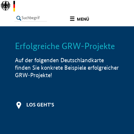
undefined
MENÜ
Erfolgreiche GRW-Projekte
LISTE
Filter
Info
Auf der folgenden Deutschlandkarte
finden Sie konkrete Beispiele erfolgreicher
GRW-Projekte!
LOS GEHT'S