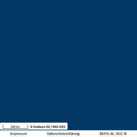
100 km
© Geobasis-DE / BKG 2015
Impressum
Datenschutzerklärung
BMWi.de, 2021 ©