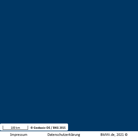
100 km
© Geobasis-DE / BKG 2015
Impressum
Datenschutzerklärung
BMWi.de, 2021 ©