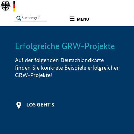
undefined
MENÜ
Erfolgreiche GRW-Projekte
LISTE
Filter
Info
Auf der folgenden Deutschlandkarte
finden Sie konkrete Beispiele erfolgreicher
GRW-Projekte!
LOS GEHT'S