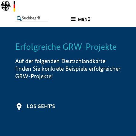
undefined
MENÜ
Erfolgreiche GRW-Projekte
LISTE
Filter
Info
Auf der folgenden Deutschlandkarte
finden Sie konkrete Beispiele erfolgreicher
GRW-Projekte!
LOS GEHT'S