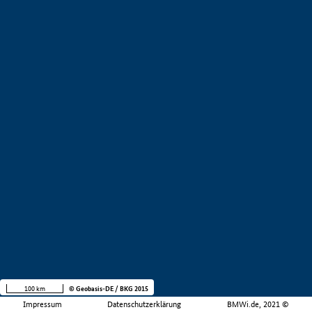
100 km
© Geobasis-DE / BKG 2015
Impressum
Datenschutzerklärung
BMWi.de, 2021 ©