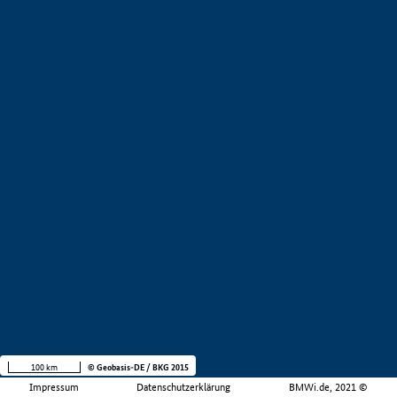
100 km
© Geobasis-DE / BKG 2015
Impressum
Datenschutzerklärung
BMWi.de, 2021 ©