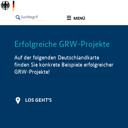
undefined
MENÜ
Erfolgreiche GRW-Projekte
LISTE
Filter
Info
Auf der folgenden Deutschlandkarte
finden Sie konkrete Beispiele erfolgreicher
GRW-Projekte!
LOS GEHT'S