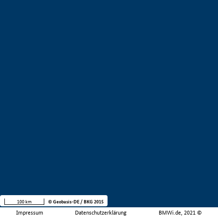
100 km
© Geobasis-DE / BKG 2015
Impressum
Datenschutzerklärung
BMWi.de, 2021 ©