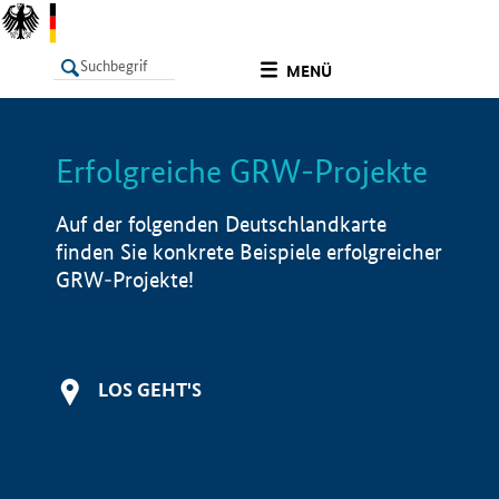
undefined
MENÜ
Erfolgreiche GRW-Projekte
LISTE
Filter
Info
Auf der folgenden Deutschlandkarte
finden Sie konkrete Beispiele erfolgreicher
GRW-Projekte!
LOS GEHT'S