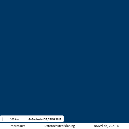
100 km
© Geobasis-DE / BKG 2015
Impressum
Datenschutzerklärung
BMWi.de, 2021 ©