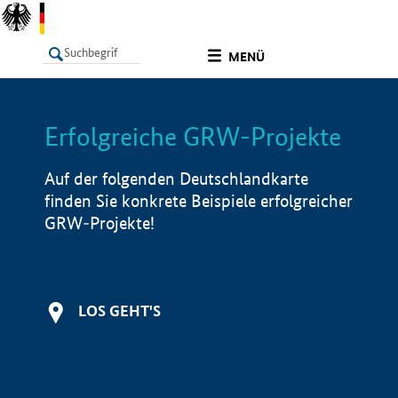
undefined
MENÜ
Erfolgreiche GRW-Projekte
LISTE
Filter
Info
Auf der folgenden Deutschlandkarte
finden Sie konkrete Beispiele erfolgreicher
GRW-Projekte!
LOS GEHT'S