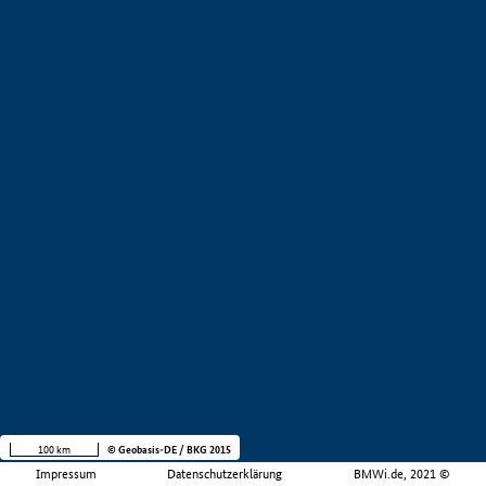
100 km
© Geobasis-DE / BKG 2015
Impressum
Datenschutzerklärung
BMWi.de, 2021 ©