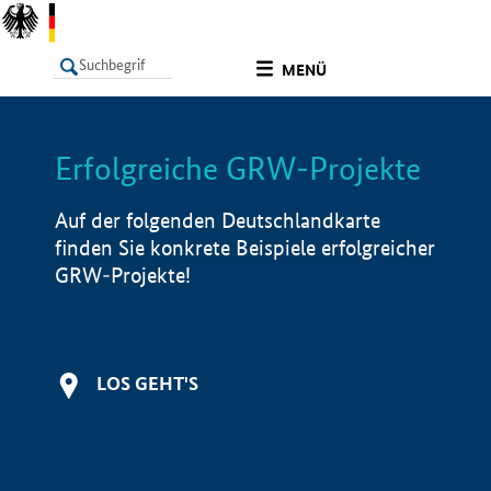
undefined
MENÜ
Erfolgreiche GRW-Projekte
LISTE
Filter
Info
Auf der folgenden Deutschlandkarte
finden Sie konkrete Beispiele erfolgreicher
GRW-Projekte!
LOS GEHT'S