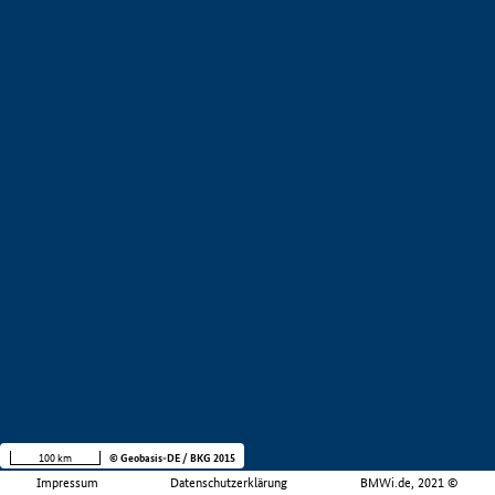
100 km
© Geobasis-DE / BKG 2015
Impressum
Datenschutzerklärung
BMWi.de, 2021 ©