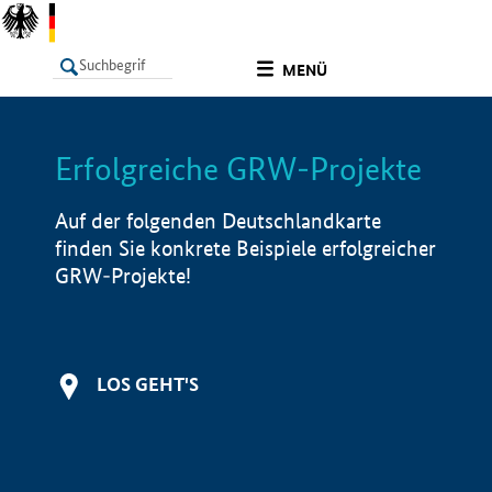
undefined
MENÜ
Erfolgreiche GRW-Projekte
LISTE
Filter
Info
Auf der folgenden Deutschlandkarte
finden Sie konkrete Beispiele erfolgreicher
GRW-Projekte!
LOS GEHT'S