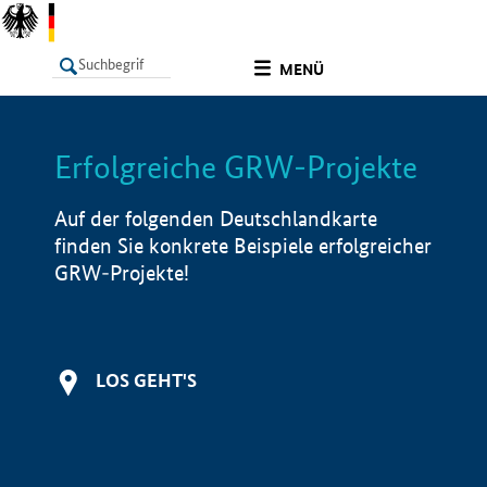
undefined
MENÜ
Erfolgreiche GRW-Projekte
LISTE
Filter
Info
Auf der folgenden Deutschlandkarte
finden Sie konkrete Beispiele erfolgreicher
GRW-Projekte!
LOS GEHT'S