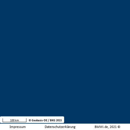
100 km
© Geobasis-DE / BKG 2015
Impressum
Datenschutzerklärung
BMWi.de, 2021 ©