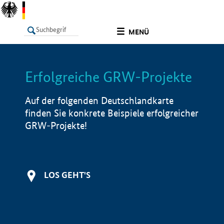
undefined
MENÜ
Erfolgreiche GRW-Projekte
LISTE
Filter
Info
Auf der folgenden Deutschlandkarte
finden Sie konkrete Beispiele erfolgreicher
GRW-Projekte!
LOS GEHT'S