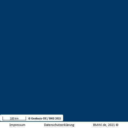
100 km
© Geobasis-DE / BKG 2015
Impressum
Datenschutzerklärung
BMWi.de, 2021 ©