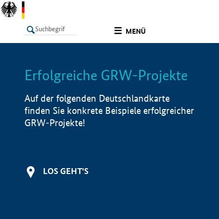
undefined
MENÜ
Erfolgreiche GRW-Projekte
LISTE
Filter
Info
Auf der folgenden Deutschlandkarte
finden Sie konkrete Beispiele erfolgreicher
GRW-Projekte!
LOS GEHT'S