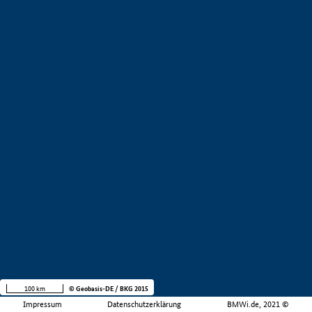
100 km
© Geobasis-DE / BKG 2015
Impressum
Datenschutzerklärung
BMWi.de, 2021 ©