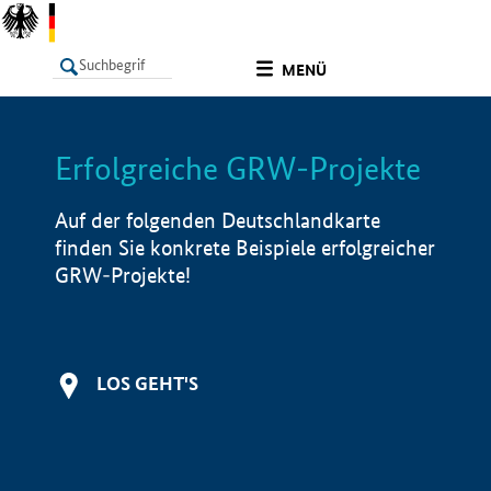
undefined
MENÜ
Erfolgreiche GRW-Projekte
LISTE
Filter
Info
Auf der folgenden Deutschlandkarte
finden Sie konkrete Beispiele erfolgreicher
GRW-Projekte!
LOS GEHT'S