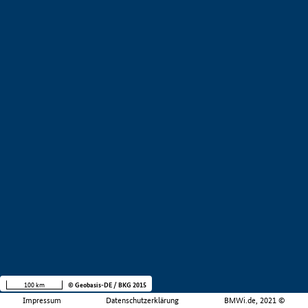
100 km
© Geobasis-DE / BKG 2015
Impressum
Datenschutzerklärung
BMWi.de, 2021 ©