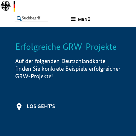
undefined
MENÜ
Erfolgreiche GRW-Projekte
LISTE
Filter
Info
Auf der folgenden Deutschlandkarte
finden Sie konkrete Beispiele erfolgreicher
GRW-Projekte!
LOS GEHT'S