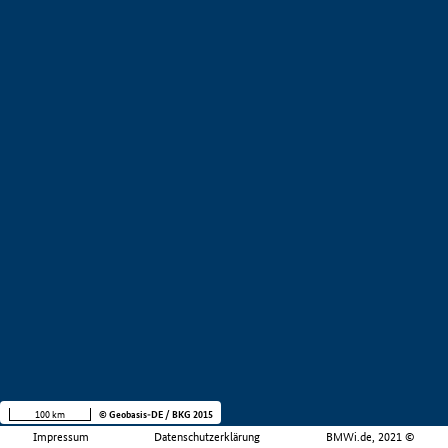
100 km
© Geobasis-DE / BKG 2015
Impressum
Datenschutzerklärung
BMWi.de, 2021 ©