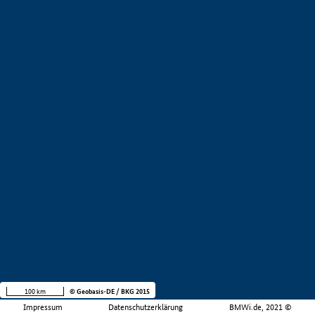
100 km
© Geobasis-DE / BKG 2015
Impressum
Datenschutzerklärung
BMWi.de, 2021 ©