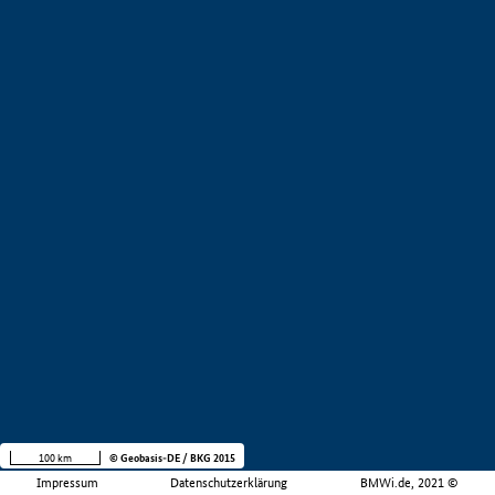
100 km
© Geobasis-DE / BKG 2015
Impressum
Datenschutzerklärung
BMWi.de, 2021 ©