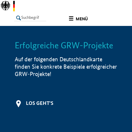
undefined
MENÜ
Erfolgreiche GRW-Projekte
LISTE
Filter
Info
Auf der folgenden Deutschlandkarte
finden Sie konkrete Beispiele erfolgreicher
GRW-Projekte!
LOS GEHT'S