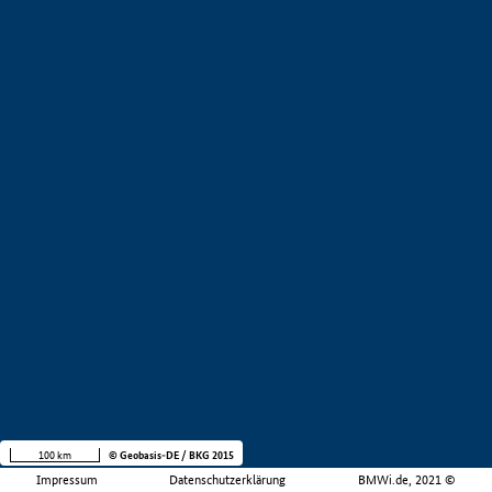
100 km
© Geobasis-DE / BKG 2015
Impressum
Datenschutzerklärung
BMWi.de, 2021 ©