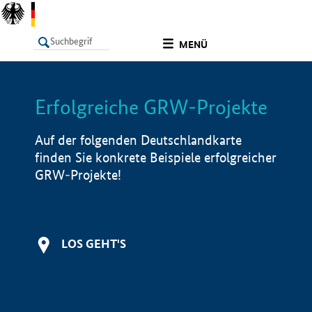
undefined
MENÜ
Erfolgreiche GRW-Projekte
LISTE
Filter
Info
Auf der folgenden Deutschlandkarte
finden Sie konkrete Beispiele erfolgreicher
GRW-Projekte!
LOS GEHT'S