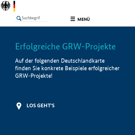
undefined
MENÜ
Erfolgreiche GRW-Projekte
LISTE
Filter
Info
Auf der folgenden Deutschlandkarte
finden Sie konkrete Beispiele erfolgreicher
GRW-Projekte!
LOS GEHT'S