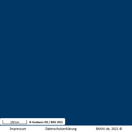
100 km
© Geobasis-DE / BKG 2015
Impressum
Datenschutzerklärung
BMWi.de, 2021 ©