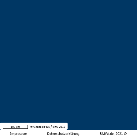
100 km
© Geobasis-DE / BKG 2015
Impressum
Datenschutzerklärung
BMWi.de, 2021 ©