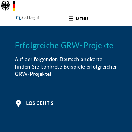
undefined
MENÜ
Erfolgreiche GRW-Projekte
LISTE
Filter
Info
Auf der folgenden Deutschlandkarte
finden Sie konkrete Beispiele erfolgreicher
GRW-Projekte!
LOS GEHT'S