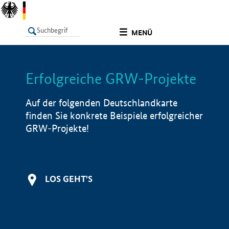
undefined
MENÜ
Erfolgreiche GRW-Projekte
LISTE
Filter
Info
Auf der folgenden Deutschlandkarte
finden Sie konkrete Beispiele erfolgreicher
GRW-Projekte!
LOS GEHT'S