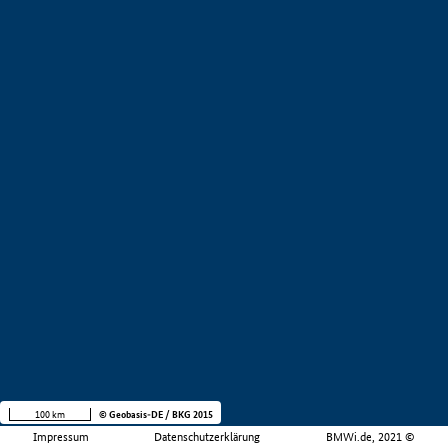
100 km
© Geobasis-DE / BKG 2015
Impressum
Datenschutzerklärung
BMWi.de, 2021 ©