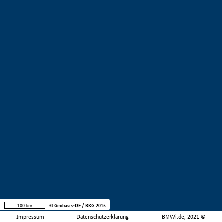
100 km
© Geobasis-DE / BKG 2015
Impressum
Datenschutzerklärung
BMWi.de, 2021 ©