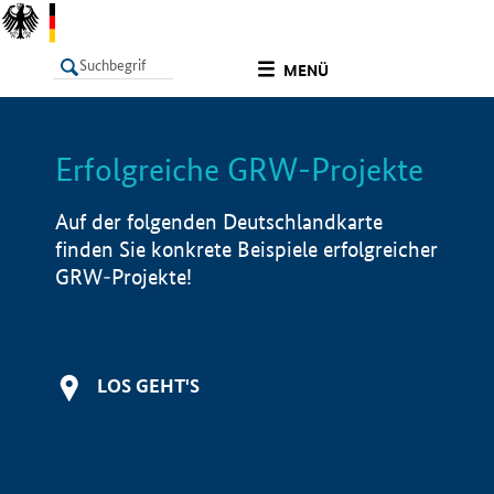
undefined
MENÜ
Erfolgreiche GRW-Projekte
LISTE
Filter
Info
Auf der folgenden Deutschlandkarte
finden Sie konkrete Beispiele erfolgreicher
GRW-Projekte!
LOS GEHT'S