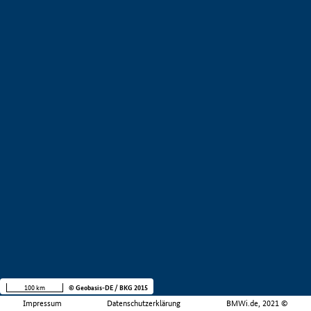
100 km
© Geobasis-DE / BKG 2015
Impressum
Datenschutzerklärung
BMWi.de, 2021 ©