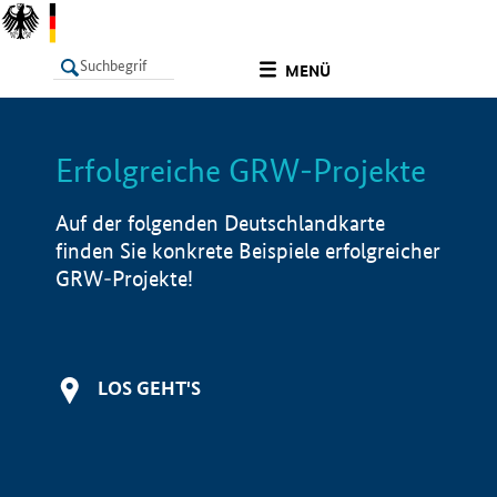
undefined
MENÜ
Erfolgreiche GRW-Projekte
LISTE
Filter
Info
Auf der folgenden Deutschlandkarte
finden Sie konkrete Beispiele erfolgreicher
GRW-Projekte!
LOS GEHT'S