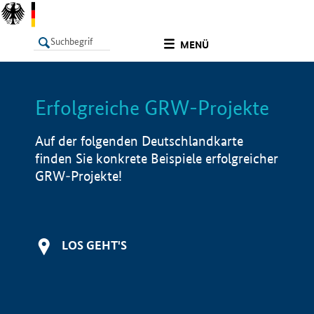
undefined
MENÜ
Erfolgreiche GRW-Projekte
LISTE
Filter
Info
Auf der folgenden Deutschlandkarte
finden Sie konkrete Beispiele erfolgreicher
GRW-Projekte!
LOS GEHT'S