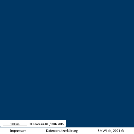
100 km
© Geobasis-DE / BKG 2015
Impressum
Datenschutzerklärung
BMWi.de, 2021 ©