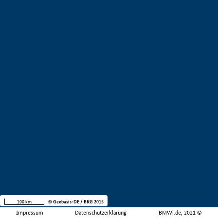
100 km
© Geobasis-DE / BKG 2015
Impressum
Datenschutzerklärung
BMWi.de, 2021 ©