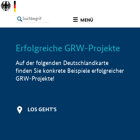
undefined
MENÜ
Erfolgreiche GRW-Projekte
LISTE
Filter
Info
Auf der folgenden Deutschlandkarte
finden Sie konkrete Beispiele erfolgreicher
GRW-Projekte!
LOS GEHT'S