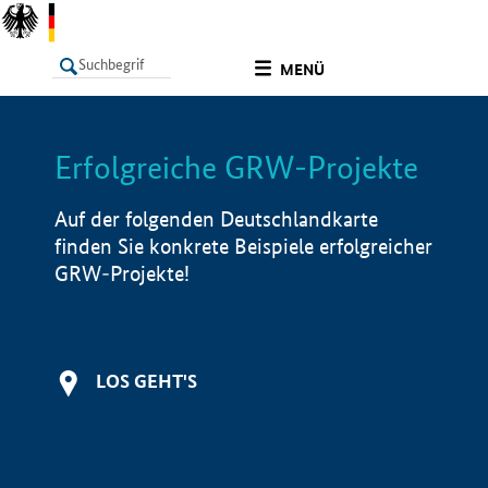
undefined
MENÜ
Erfolgreiche GRW-Projekte
LISTE
Filter
Info
Auf der folgenden Deutschlandkarte
finden Sie konkrete Beispiele erfolgreicher
GRW-Projekte!
LOS GEHT'S