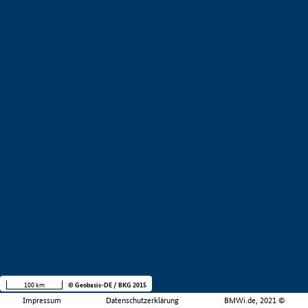
100 km
© Geobasis-DE / BKG 2015
Impressum
Datenschutzerklärung
BMWi.de, 2021 ©