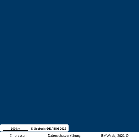
100 km
© Geobasis-DE / BKG 2015
Impressum
Datenschutzerklärung
BMWi.de, 2021 ©