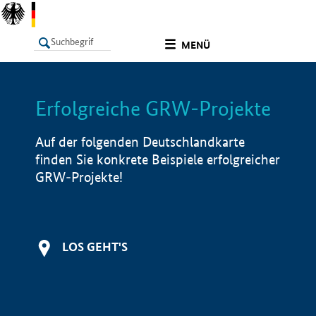
undefined
MENÜ
Erfolgreiche GRW-Projekte
LISTE
Filter
Info
Auf der folgenden Deutschlandkarte
finden Sie konkrete Beispiele erfolgreicher
GRW-Projekte!
LOS GEHT'S