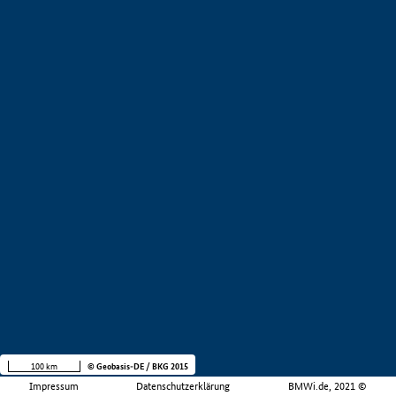
100 km
© Geobasis-DE / BKG 2015
Impressum
Datenschutzerklärung
BMWi.de, 2021 ©