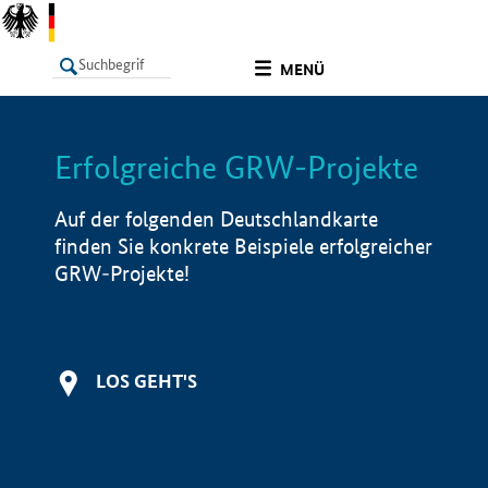
undefined
MENÜ
Erfolgreiche GRW-Projekte
LISTE
Filter
Info
Auf der folgenden Deutschlandkarte
finden Sie konkrete Beispiele erfolgreicher
GRW-Projekte!
LOS GEHT'S