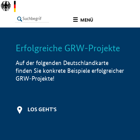
undefined
MENÜ
Erfolgreiche GRW-Projekte
LISTE
Filter
Info
Auf der folgenden Deutschlandkarte
finden Sie konkrete Beispiele erfolgreicher
GRW-Projekte!
LOS GEHT'S