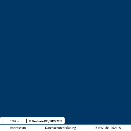
100 km
© Geobasis-DE / BKG 2015
Impressum
Datenschutzerklärung
BMWi.de, 2021 ©