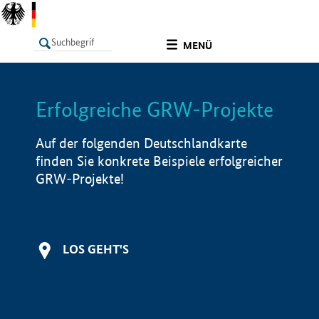
undefined
MENÜ
Erfolgreiche GRW-Projekte
LISTE
Filter
Info
Auf der folgenden Deutschlandkarte
finden Sie konkrete Beispiele erfolgreicher
GRW-Projekte!
LOS GEHT'S