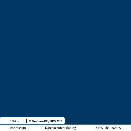
100 km
© Geobasis-DE / BKG 2015
Impressum
Datenschutzerklärung
BMWi.de, 2021 ©