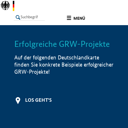
undefined
MENÜ
Erfolgreiche GRW-Projekte
LISTE
Filter
Info
Auf der folgenden Deutschlandkarte
finden Sie konkrete Beispiele erfolgreicher
GRW-Projekte!
LOS GEHT'S