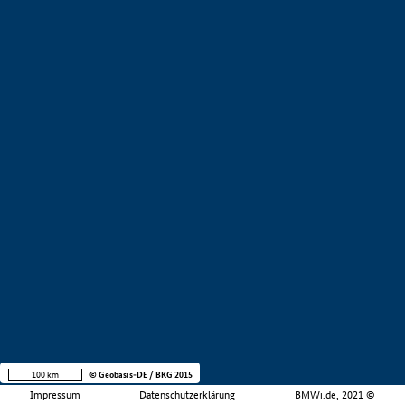
100 km
© Geobasis-DE / BKG 2015
Impressum
Datenschutzerklärung
BMWi.de, 2021 ©