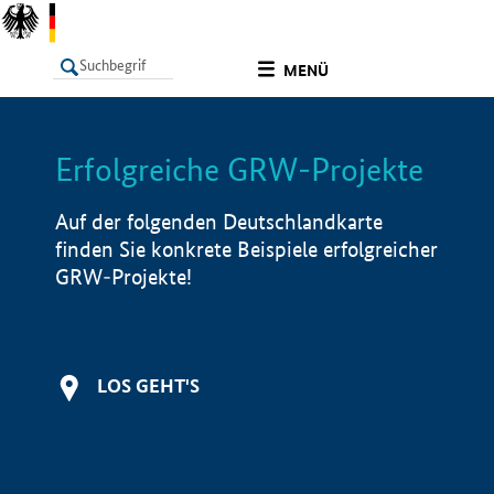
undefined
MENÜ
Erfolgreiche GRW-Projekte
LISTE
Filter
Info
Auf der folgenden Deutschlandkarte
finden Sie konkrete Beispiele erfolgreicher
GRW-Projekte!
LOS GEHT'S