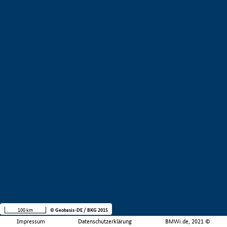
100 km
© Geobasis-DE / BKG 2015
Impressum
Datenschutzerklärung
BMWi.de, 2021 ©