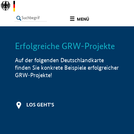
undefined
MENÜ
Erfolgreiche GRW-Projekte
LISTE
Filter
Info
Auf der folgenden Deutschlandkarte
finden Sie konkrete Beispiele erfolgreicher
GRW-Projekte!
LOS GEHT'S