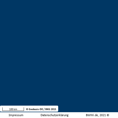
100 km
© Geobasis-DE / BKG 2015
Impressum
Datenschutzerklärung
BMWi.de, 2021 ©