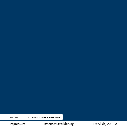
100 km
© Geobasis-DE / BKG 2015
Impressum
Datenschutzerklärung
BMWi.de, 2021 ©