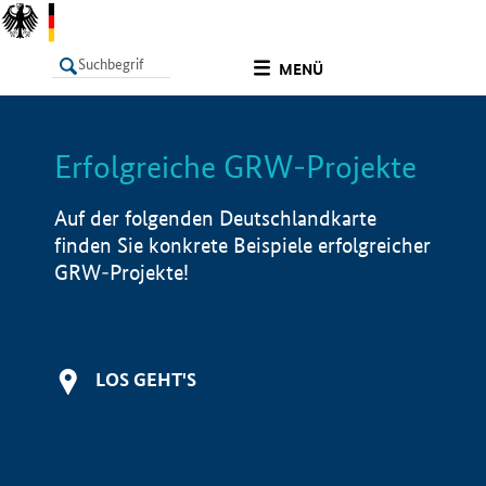
undefined
MENÜ
Erfolgreiche GRW-Projekte
LISTE
Filter
Info
Auf der folgenden Deutschlandkarte
finden Sie konkrete Beispiele erfolgreicher
GRW-Projekte!
LOS GEHT'S