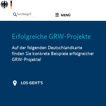
undefined
MENÜ
Erfolgreiche GRW-Projekte
LISTE
Filter
Info
Auf der folgenden Deutschlandkarte
finden Sie konkrete Beispiele erfolgreicher
GRW-Projekte!
LOS GEHT'S