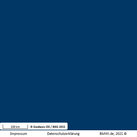
100 km
© Geobasis-DE / BKG 2015
Impressum
Datenschutzerklärung
BMWi.de, 2021 ©