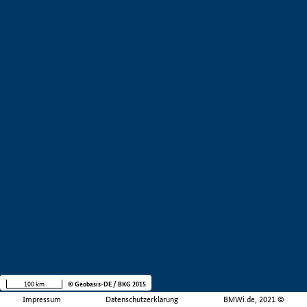
100 km
© Geobasis-DE / BKG 2015
Impressum
Datenschutzerklärung
BMWi.de, 2021 ©