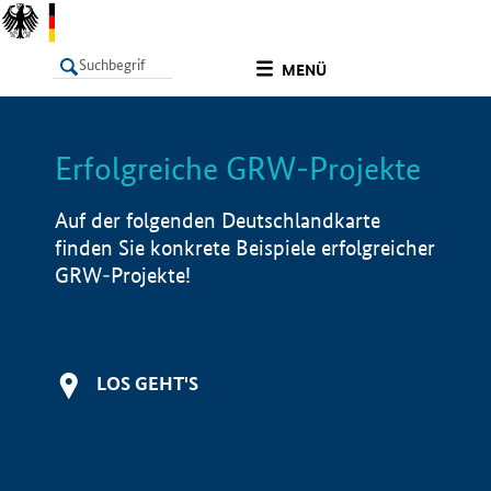
undefined
MENÜ
Erfolgreiche GRW-Projekte
LISTE
Filter
Info
Auf der folgenden Deutschlandkarte
finden Sie konkrete Beispiele erfolgreicher
GRW-Projekte!
LOS GEHT'S