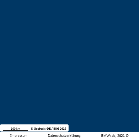
100 km
© Geobasis-DE / BKG 2015
Impressum
Datenschutzerklärung
BMWi.de, 2021 ©