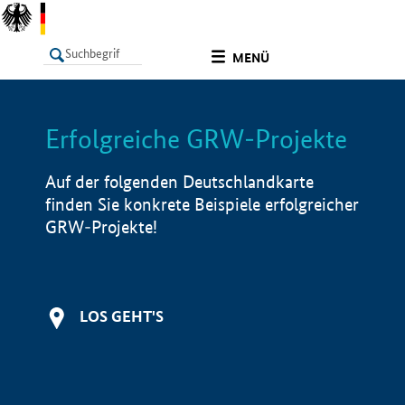
undefined
MENÜ
Erfolgreiche GRW-Projekte
LISTE
Filter
Info
Auf der folgenden Deutschlandkarte
finden Sie konkrete Beispiele erfolgreicher
GRW-Projekte!
LOS GEHT'S