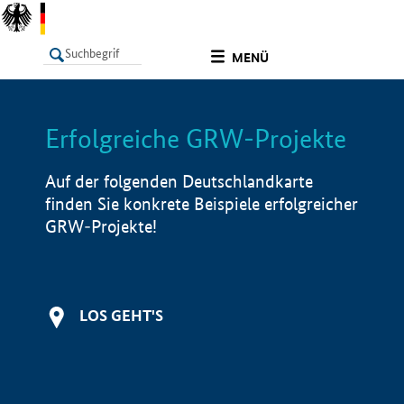
undefined
MENÜ
Erfolgreiche GRW-Projekte
LISTE
Filter
Info
Auf der folgenden Deutschlandkarte
finden Sie konkrete Beispiele erfolgreicher
GRW-Projekte!
LOS GEHT'S