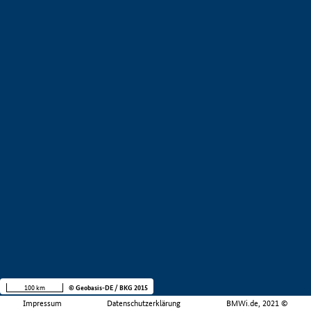
100 km
© Geobasis-DE / BKG 2015
Impressum
Datenschutzerklärung
BMWi.de, 2021 ©